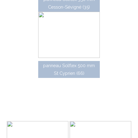
Cesson-Sévigné (35)
panneau Solflex 500 mm
St Cyprien (66)
Panneaux directionnels
Les panneaux directionnels de la gamme
Traditionnelle sont des panneaux simples à dos ouvert,
réalisés en aluminium à bords tombés (certification D1
30), de conception similaire à la gamme de panneaux de
police correspondante.