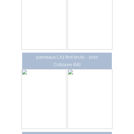
panneaux LX3 first bruts - 2010
Collioure (66)