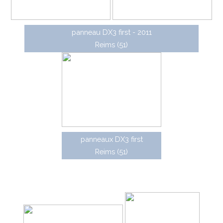
panneau DX3 first - 2011
Reims (51)
panneaux DX3 first
Reims (51)
Vendôme est une gamme de panneaux
directionnels en aluminium à dos ouvert ou fermé fixés
par rails arrières.