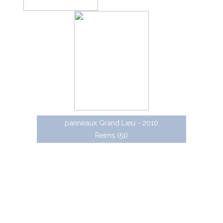
panneaux Grand Lieu - 2010
Reims (51)
Autres gammes de panneaux directionnels Lacroix
:
• Opéra : caissons directionnels lumineux (certification
D2-10).
• Arc : certification D2-80
• Auteuil : panneaux caissonnés personnalisés sur mât
traversant (certification D2-70)