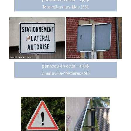
Maureillas-las-Illas (66)
panneau en acier - 1976
Charleville-Mézières (08)
À partir de la fin des années 1980, Lacroix a conçu
des panneaux en aluminium avec film rétroréflechissant
et fixation par rails arrières (certification SP 32).