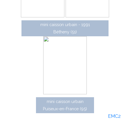
mini caisson urbain - 1991
Bétheny (51)
mini caisson urbain
Puiseux-en-France (95)
L'une des filiales de Lacroix Signalisation,
EMC2
, a
mis au point en 1991 un caisson piéton mobile séquentiel
urbain. Il s'agit d'un panneau caissoné en aluminium sur