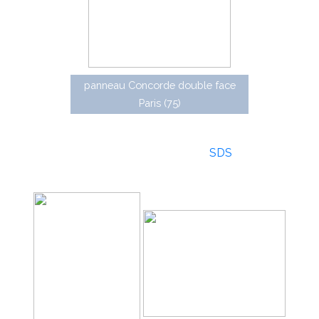
panneau Concorde double face
Paris (75)
Grand Lieu est une version modernisée de la
gamme Concorde, apparue dans les années 2000 sur la
base d'une gamme du fabricant
SDS
, racheté par
Lacroix (certification D2-89). Il s'agit également de
panneaux caissonnés fixés sur mât traversant.