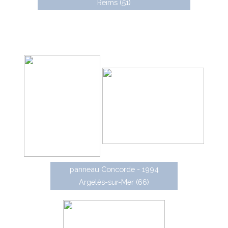
Reims (51)
Concorde est une gamme de panneaux
directionnels caissonnés à mât traversant (certification
D2-09), pouvant avoir un décor personnalisé sur la face
arrière.
panneau Concorde - 1994
Argelès-sur-Mer (66)