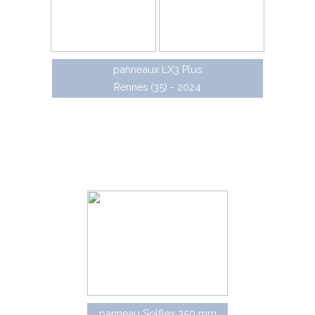
panneaux LX3 Plus
Rennes (35) - 2024
Solflex est une gamme de panneaux
autorelevables en matière plastique et montés sur une
embase souple. Spécialement conçus pour être placés
sur les têtes d'ilôt, et particulièrement exposés aux
chocs avec les véhicules, ils se relèvent et se remettent
en place automatiquement.
panneau Solflex 350 mm