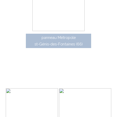
panneau Métropole
st-Génis-des-Fontaines (66)
DX3 est une gamme de panneaux directionnels en
aluminium à bords courbés, de conception identique aux
panneaux de police LX3, existant en deux versions :
• DX3 first : panneaux à dos ouvert (certification D1-85
et D2-106)
• DX3 city : panneaux à dos fermé (certification D2-
107)