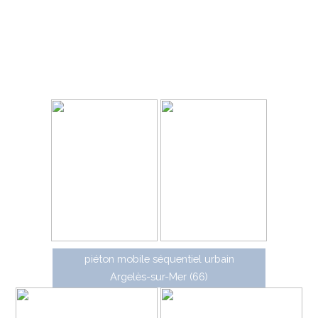
mât traversant dont la face avant est composée d'un
panneau traversée d'enfants et d'un panonceau ainsi que
trois séquences de LED représentant le dessin du
panneau de danger, et s'allumant successivement. Ce
panneau a été modernisé vers 2010 par Lacroix
Signalisation.
piéton mobile séquentiel urbain
Argelès-sur-Mer (66)