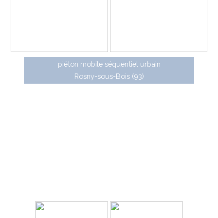
piéton mobile séquentiel urbain
Rosny-sous-Bois (93)
LX3 est une gamme de panneaux de police
conçue à partir de 2008 et remplaçante de la gamme
Traditionnelle jusqu'en 2022. Les panneaux LX3 sont les
premiers à ne pas avoir les bords tombés, mais courbés.
LX3 se décline en quatre versions :
• LX3 concept : panneaux à dos ouvert en aluzinc
• LX3 first : panneaux à dos ouvert en aluminium
(certification SP 108)
• LX3 city : panneaux à dos fermé (certification SP
109)
• LX3 flash : panneaux renforcés à LED