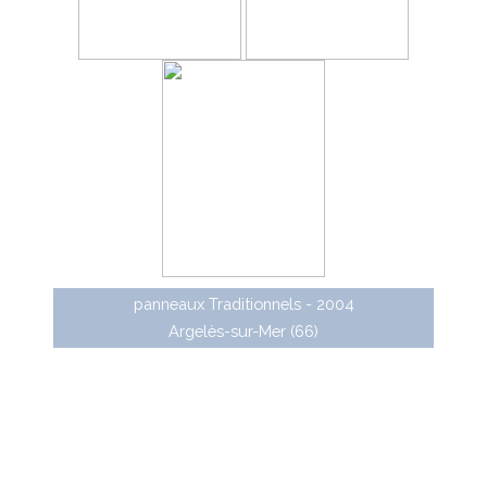
panneaux Traditionnels - 2004
Argelès-sur-Mer (66)
Métropole est une gamme de panneaux à dos
fermé conçue à partir du début des années 1990
(certification SP 67). Les panneaux Métropole sont fixés
sur la tranche à l'aide de fixations spéciales. Ils ont été
déclinés en version renforcée à LED nommée Métrostar.
Les panneaux Métropole ont été remplacés par la