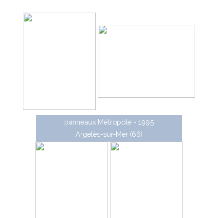
gamme LX3 city, et Métrostar par LX3 flash.
panneaux Métropole - 1995
Argelès-sur-Mer (66)