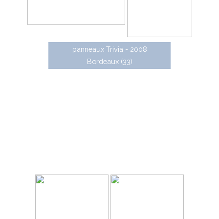
panneaux Trivia - 2008
Bordeaux (33)
Panneaux temporaires
Gammes de panneaux temporaires conçues par
Lacroix :
• Enduro 3000 : panneaux en acier sur pied lyonnais
commercialisés de 2000 à 2007
• Enduro + : panneaux en acier sur pied lyonnais
commercialisés de 2007 à 2017
• TX4 : panneaux en acier avec module de fixation
pour pied lyonnais et rail, à partir de 2017