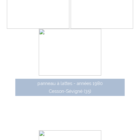
panneau à lattes - années 1980
Cesson-Sévigné (35)
La gamme de panneaux de police Métropole a
également été déclinée en version directionnelle
(certification D1 63), selon le même principe de
conception : des panneaux à dos fermé f
ixés sur la
tranche à l'aide de fixations spéciales.