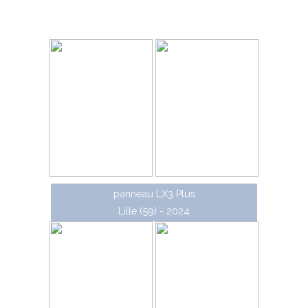
nommée LX3 Plus. Il s'agit de panneaux en aluminium
extra-plat (22 mm d'épaisseur) à dos ouvert,
également disponible en version à dos fermée.
panneau LX3 Plus
Lille (59) - 2024