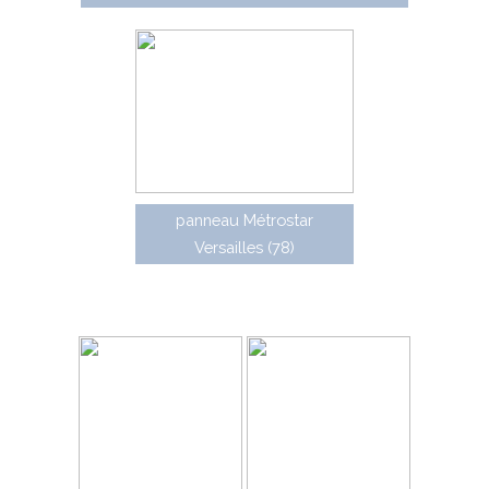
panneau Métrostar
Versailles (78)
Mini caisson urbain : panneau caissonné en
aluminium fixé sur mât traversant, conçu dans les
années 1990.