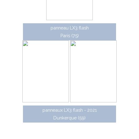
panneau LX3 flash
Paris (75)
panneaux LX3 flash - 2021
Dunkerque (59)
À partir de 2022, Lacroix City a lancé une nouvelle
gammes de panneaux en aluminium éco-conçue