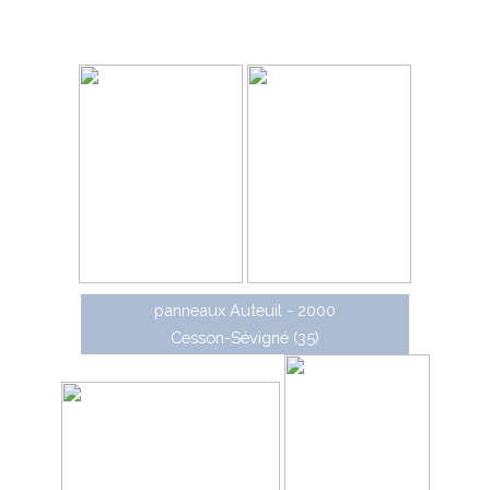
• Trivia : caissons à mât traversant lumineux ou non
• PAL : panneaux de grandes dimensions à lattes
(certification D3-24 et SD 903)
panneaux Auteuil - 2000
Cesson-Sévigné (35)