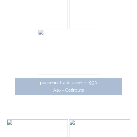
panneau Traditionnel - 1990
A10 - Cofiroute
Des panneaux de dimensions plus importantes
composés de lattes en aluminium avec film rétro-
réflechissant ont également été conçu à partir de la fin
des années 1980.