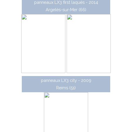
panneaux LX3 first laqués - 2014
Argelès-sur-Mer (66)
panneaux LX3 city - 2009
Reims (51)