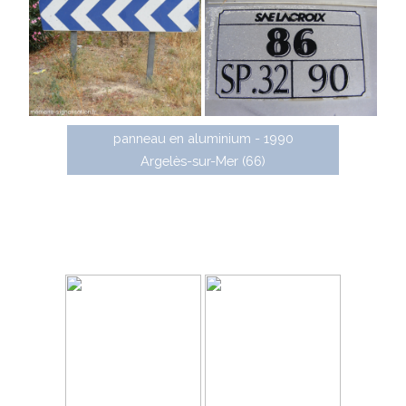
panneau en aluminium - 1990
Argelès-sur-Mer (66)
La gamme Traditionnelle est l'évolution de la
gamme précédente, ce sont des panneaux simples à
dos ouvert, réalisés en aluminium à bords tombés et
pouvant être laqués (certification SP 80). Ils ont été
commercialisés jusqu'en 2008.