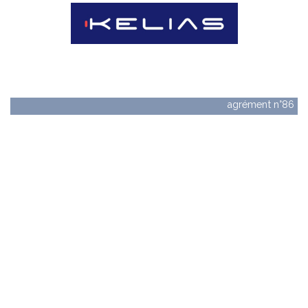
Lacroix / Kelias
agrément n°86
C'est en 1936 que M. Lacroix fonde l'entreprise du
même nom, spécialisée dans la revente de matériel pour
travaux publics à Nantes. En 1945, il fonde la société de
construction de matériel routier (SCMR), qui a débuté la
fabrication de panneaux de signalisation de chantier en
1948, puis de signalisation permanente en 1972 et a
reçu à ce titre un agrément ministériel en 1967. La SCMR
a pris le nom de Société des Anciens Etablissements
(SAE) Lacroix à la fin des années 1980. En 1989, le
groupe Lacroix est créé.
À partir de 1974 et jusqu'en 1999, Lacroix va gagner
des parts de marché dans la signalisation routière (20%