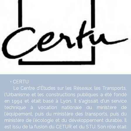
• CERTU
Le Centre d'Études sur les Réseaux, les Transports,
l'Urbanisme et les constructions publiques a été fondé
en 1994 et était basé à Lyon. Il s'agissait d'un service
technique à vocation nationale du ministère de
l'équipement, puis du ministère des transports, puis du
ministère de l'écologie et du développement durable. Il
est issu de la fusion du CETUR et du STU. Son rôle était