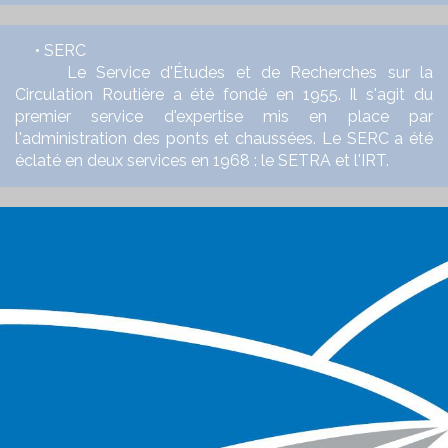
• SERC
Le Service d'Études et de Recherches sur la
Circulation Routière a été fondé en 1955. Il s'agit du
premier service d'expertise mis en place par
l'administration des ponts et chaussées. Le SERC a été
éclaté en deux services en 1968 : le SETRA et l'IRT.