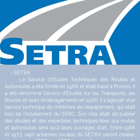
• SETRA
Le Service d'Études Techniques des Routes et
Autoroutes a été fondé en 1968 et était basé à Provins. Il
a été renommé Service d'Études sur les Transports, les
Routes et leurs Aménagements en 19XX. Il s'agissait d'un
service technique du ministère de l'équipement, qui était
issu de l'éclatement du SERC. Son rôle était de publier
des études et des expertises techniques liées aux routes
et autoroutes ainsi qu'à leurs ouvrages d'art. Entre 1968
et 1973, sept antennes locales du SETRA seront créées,