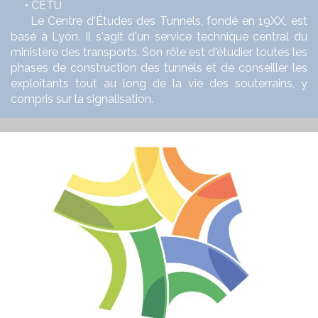
• CETU
Le Centre d'Études des Tunnels, fondé en 19XX, est
basé à Lyon. Il s'agit d'un service technique central du
ministère des transports. Son rôle est d'étudier toutes les
phases de construction des tunnels et de conseiller les
exploitants tout au long de la vie des souterrains, y
compris sur la signalisation.