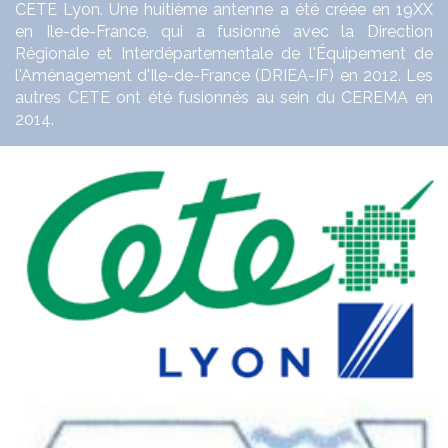
CETE Lyon. Une huitième antenne a été créée en 19XX
en Ile-de-France, qui a fusionné avec la Direction
Régionale et Interdépartementale de l'Équipement de
l'Aménagement d'Ile-de-France (DRIEA-IF) en 2012.
Les
autres CETE ont été fusionnés au sein du CEREMA en
2014.