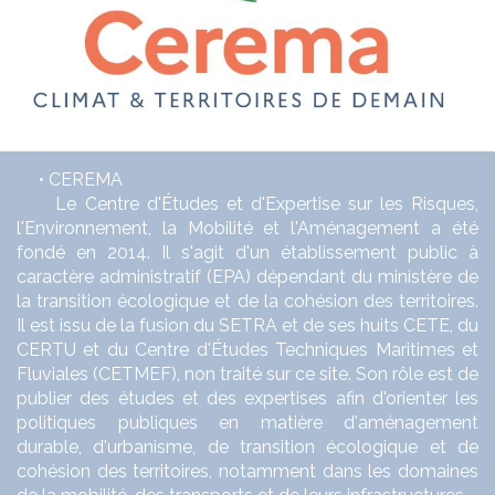
• CEREMA
Le Centre d'Études et d'Expertise sur les Risques,
l'Environnement, la Mobilité et l'Aménagement a été
fondé en 2014. Il s'agit d'un établissement public à
caractère administratif (EPA) dépendant du ministère de
la transition écologique et de la cohésion des territoires.
Il est issu de la fusion du SETRA et de ses huits CETE, du
CERTU et du Centre d'Études Techniques Maritimes et
Fluviales (CETMEF), non traité sur ce site. Son rôle est de
publier des études et des expertises afin d'orienter les
politiques publiques en matière d'aménagement
durable, d'urbanisme, de transition écologique et de
cohésion des territoires, notamment dans les domaines