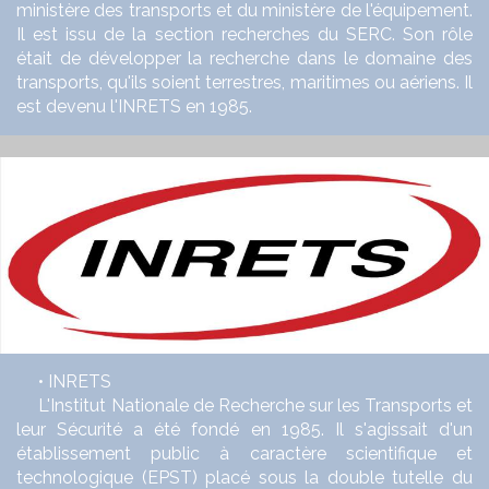
ministère des transports et du ministère de l'équipement.
Il est issu de la section recherches du SERC. Son rôle
était de développer la recherche dans le domaine des
transports, qu'ils soient terrestres, maritimes ou aériens. Il
est devenu l'INRETS en 1985.
• INRETS
L'Institut Nationale de Recherche sur les Transports et
leur Sécurité a été fondé en 1985. Il s'agissait d'un
établissement public à caractère scientifique et
technologique (EPST) placé sous la double tutelle du