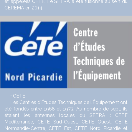
et appelées CETE. Le SETRA a été fusionné au sein du
CEREMA en 2014.
• CETE
Les Centres d'Études Techniques de l'Équipement ont
été fondés entre 1968 et 1973. Au nombre de sept, ils
étaient les antennes locales du SETRA : CETE
Méditerranée, CETE Sud-Ouest, CETE Ouest, CETE
Normandie-Centre, CETE Est, CETE Nord Picardie et