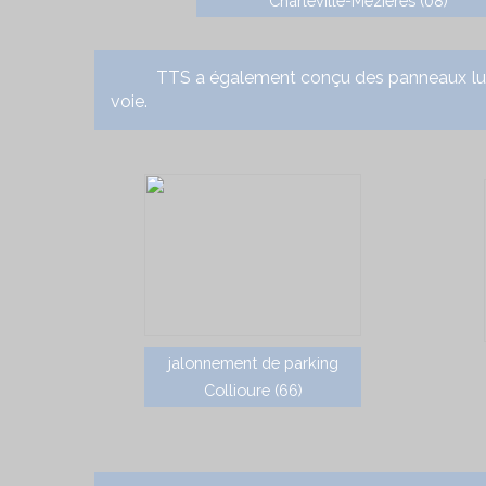
Charleville-Mézières (08)
TTS a également conçu des panneaux lumineu
voie.
jalonnement de parking
Collioure (66)