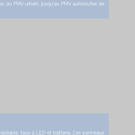
au PMV urbain, jusqu'au PMV autoroutier de
liable, feux à LED et batterie. Ces panneaux