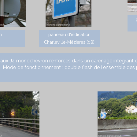
n
panneau d'indication
Charleville-Mézières (08)
4 monochevron renforcés dans un carénage intégrant égale
s.
Mode de fonctionnement : double flash de l'ensemble des 