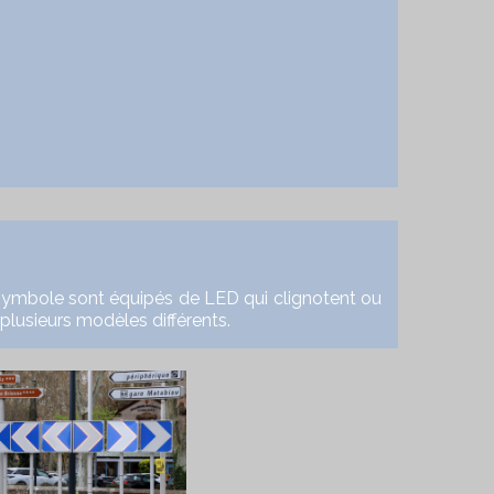
ymbole sont équipés de LED qui clignotent ou
 plusieurs modèles différents.