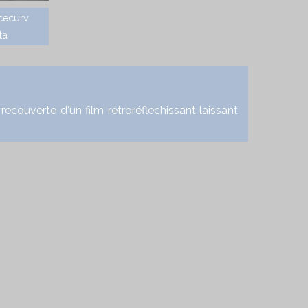
cecurv
ta
ouverte d'un film rétroréflechissant laissant