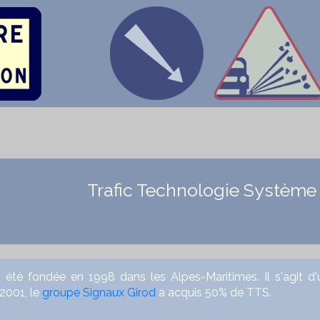
Trafic Technologie Système
ndée en 1998 dans les Alpes-Maritimes. Il s'agit d'un 
 2001, le
groupe Signaux Girod
a acquis 50% de TTS.