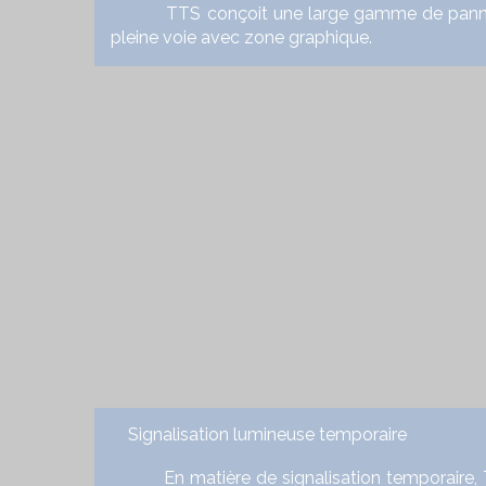
TTS conçoit une large gamme de panneaux à
pleine voie avec zone graphique.
Signalisation lumineuse temporaire
En matière de signalisation temporaire, TTS