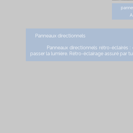
panne
A
Panneaux directionnels
Panneaux directionnels rétro-éclairés : cais
passer la lumière. Rétro-éclairage assuré par t