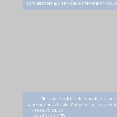
sont destinés aux services d'intervention (polic
Plusieurs modèles de feux de balisage ont ét
panneaux ou véhicule d'intervention, feu défila
- feu Ø70 à LED
- feu Ø130 à LED