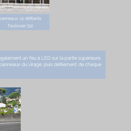
panneaux J4 défilants
Toulouse (31)
ment un feu à LED sur la partie supérieure.
panneaux du virage, puis défilement de chaque