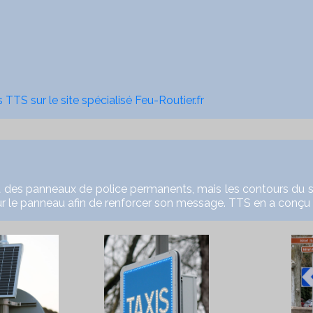
TTS sur le site spécialisé Feu-Routier.fr
des panneaux de police permanents, mais les contours du s
ion sur le panneau afin de renforcer son message. TTS en a conçu