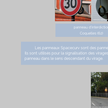
panneau d'interdictio
Coquelles (62)
Les panneaux Spacecurv sont des panneaux J
Ils sont utilisés pour la signalisation des virage
panneau dans le sens descendant du virage.