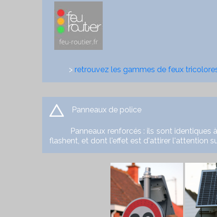
>
retrouvez les gammes de feux tricolores 
Panneaux de police
Panneaux renforcés : ils sont identiques à 
flashent, et dont l'effet est d'attirer l'attent