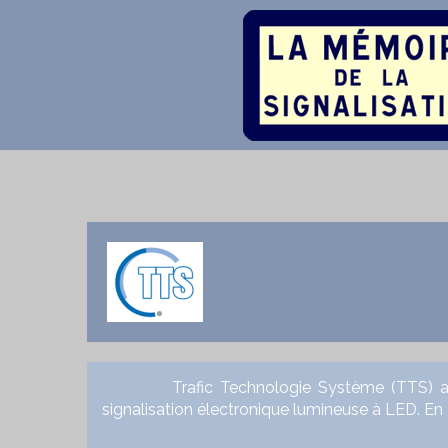
Trafic Technologie Système (TTS) a été fo
signalisation électronique lumineuse à LED. En