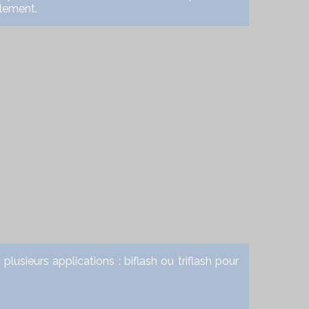
llement.
ieurs applications : biflash ou triflash pour