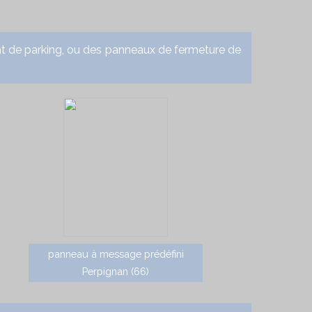
de parking, ou des panneaux de fermeture de
panneau à message prédéfini
Perpignan (66)