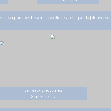
RD 914 - CG 66
x pour des besoins spécifiques, tels que du jalonnement 
panneaux directionnels
Saint Malo (35)