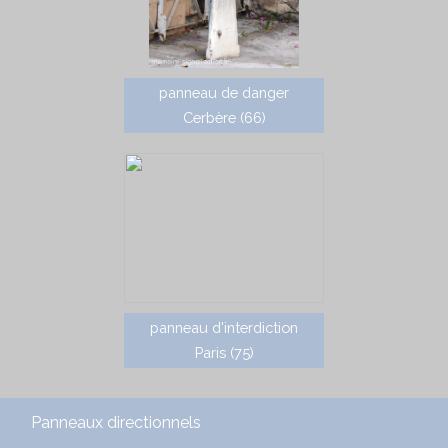
panneau de danger
Cerbère (66)
panneau d'interdiction
Paris (75)
Panneaux directionnels