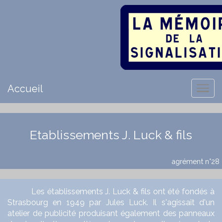
Accueil
Etablissements J. Luck & fils
agrément n°28
Les établissements J. Luck & fils ont été fondés à
Strasbourg en 1949 par Jules Luck. Il s'agissait d'un
atelier de publicité produisant également des panneaux