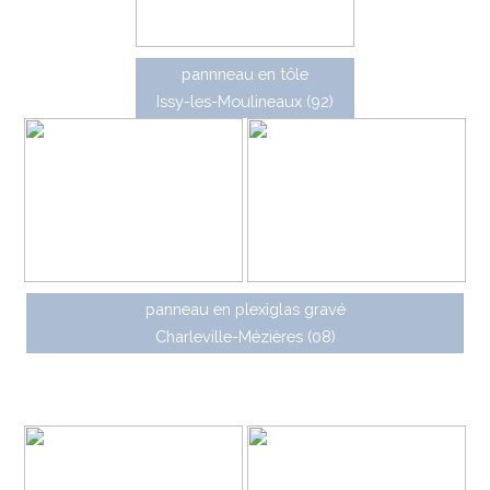
pannneau en tôle
Issy-les-Moulineaux (92)
panneau en plexiglas gravé
Charleville-Mézières (08)
Enfin, les caissons directionnels JCDecaux ont
également été déclinés en version réduite pour de la
signalisation d'intérêt local (S.I.L.).