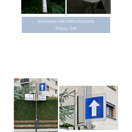
panneaux rétroréflechissants
Poissy (78)
JCDecaux a également conçu une autre gamme de
panneaux composée de deux plaques en plexiglas
transparent entre lesquelles se trouve une plaque
comportant un panneau de police, ou une indication
directionnelle de jalonnement. Ces panneaux ont
notamment été installés à Paris dans le quartier de
Montmartre.