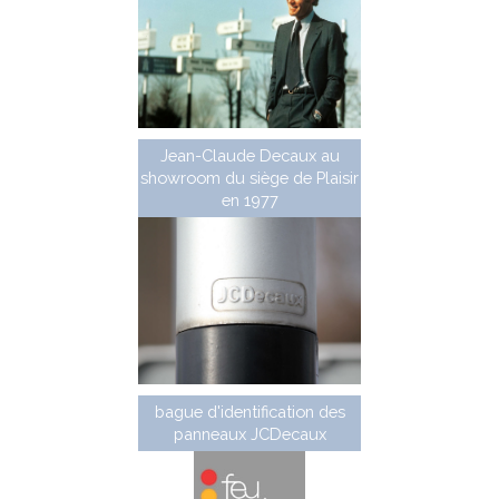
Jean-Claude Decaux au
showroom du siège de Plaisir
en 1977
bague d'identification des
panneaux JCDecaux