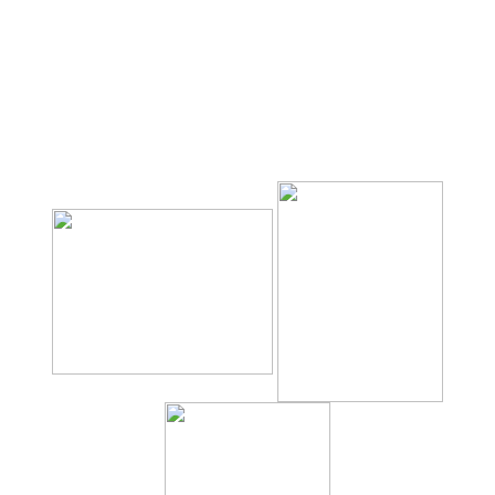
périphérique.
• Une version plus élaborée comportant le sens de
circulation (intérieur ou extérieur) ainsi que le nom de la
porte d'accès, 4 prismes en partie centrale permettant
d'afficher un panneau de police, deux feux d'alerte et 3
lignes de 15 caractères. Ce modèle est placé à l'entrée
des accès au périphérique.