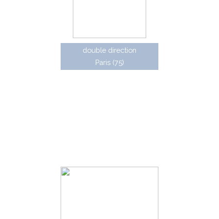
double direction
Paris (75)
Au début des années 2000, les panneaux rétro-
éclairés étaient beaucoup moins utilisés. Les caissons
JCDecaux se sont alors afinés et les plaques en plexiglas
diffusant ont été remplacées par des plaques en tôle
avec film rétro-réflechissant. JCDecaux fournissait aux
communes sous contrat des panneaux d'entrée de ville
avec les mentions des villes jumelées. Ces panneaux
spécifiques pouvaient êtres en tôle ou en plexiglas
gravé.