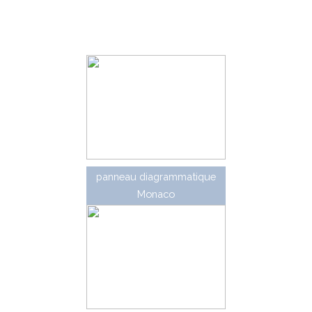
supérieures ont également été conçus dès 1977 pour la
réalisation de panneaux diagrammatiques représentant
le schéma d'un carrefour, ou délivrant un message
particulier.
panneau diagrammatique
Monaco