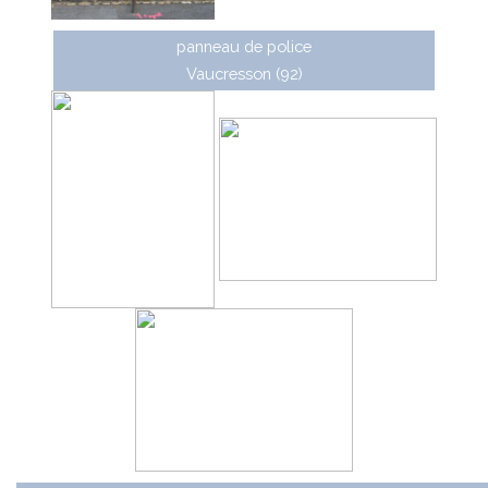
panneau de police
Vaucresson (92)