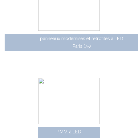
panneaux modernisés et rétrofités à LED
Paris (75)
D'aurtres panneaux à message variable (PMV) ont
été conçus par JCDecaux pour les autoroutes et voies
rapides urbaines dans les années 1990. Ils étaient à
technologie LED.
P.M.V. à LED