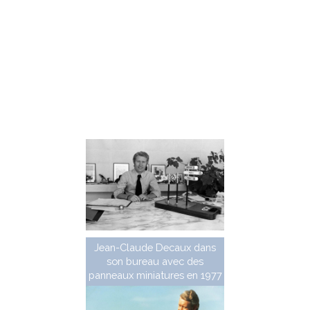
JCDecaux a abandonné son activité signalisation
au début des années 2000 pour se rencentrer sur la
publicité, laissant des milliers de panneaux à la charge
des villes dans lesquelles ils étaient installés. Suite à cet
abandon, faute de pièces de rechange et d'entretien,
beaucoup d'entre eux ont été déposés et remplacés à
partir de 2008, ou simplement abandonnés sur le
domaine public.
Jean-Claude Decaux dans
son bureau avec des
panneaux miniatures en 1977