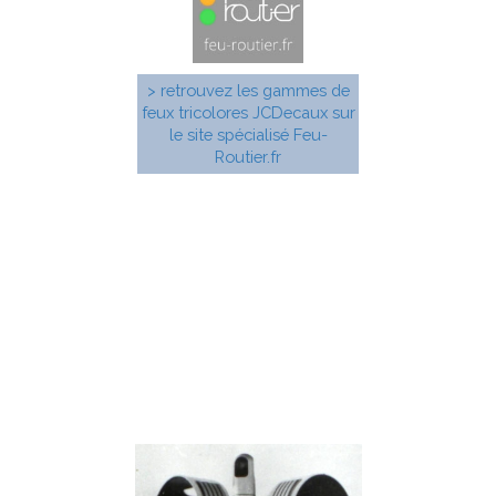
> retrouvez les gammes de
feux tricolores JCDecaux sur
le site spécialisé Feu-
Routier.fr
Panneaux de police
Les panneaux de police JCDecaux étaient réalisés
sous la forme d'un caisson en aluminium de forme
ronde, triangulaire, rectangulaire, carrée ou octogonale.
Ils étaient rétro-éclairés ou non, ou avec film
rétroréflechissant. Trois fixations différentes ont existé :
• Fixation latérale pivotante sur 360° à partir de 1977
• Fixation fixe en top de mât à partir de 1978
• Fixation arrière ou latérale par pièce indépendante à
partir de 1978