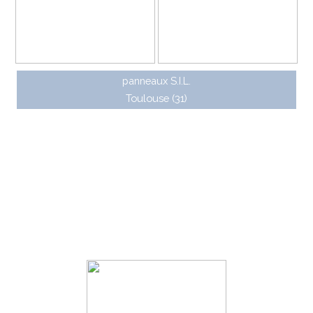
panneaux S.I.L.
Toulouse (31)
Signalisation variable
Pour compléter idéalement son offre de
signalisation directionnelle, JCDecaux a également
commercialisé des caissons Trafic à message variable
permettant d'afficher différents messages. Deux
modèles ont existé :
• Jalonnement de parking : technologie à pastilles
rétrodiffusantes éclairées par tube fluorescent
• PMV : technologie à LED