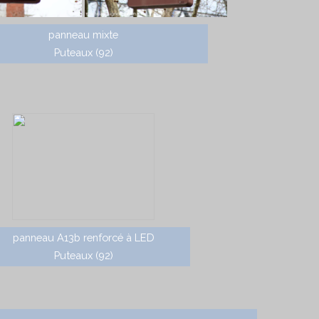
panneau mixte
Puteaux (92)
panneau A13b renforcé à LED
Puteaux (92)